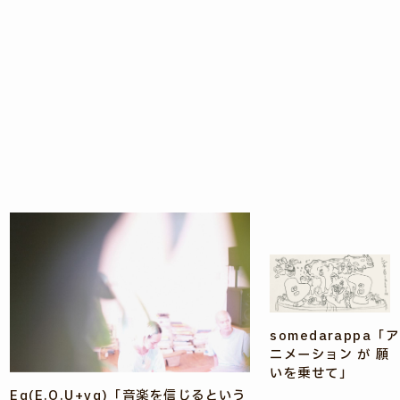
somedarappa「ア
ニメーション が 願
いを乗せて」
Eq(E.O.U+vq)「音楽を信じるという