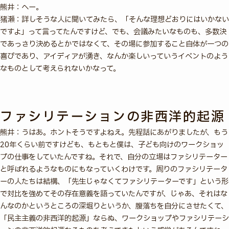
熊井：へー。
猪瀬：詳しそうな人に聞いてみたら、「そんな理想どおりにはいかない
ですよ」って言ってたんですけど、でも、会議みたいなものも、多数決
であっさり決めるとかではなくて、その場に参加すること自体が一つの
喜びであり、アイディアが湧き、なんか楽しいっていうイベントのよう
なものとして考えられないかなって。
ファシリテーションの非西洋的起源
熊井：うはあ。ホントそうですよねえ。先程話にあがりましたが、もう
20年くらい前ですけども、もともと僕は、子ども向けのワークショッ
プの仕事をしていたんですね。それで、自分の立場はファシリテーター
と呼ばれるようなものにもなっていくわけです。周りのファシリテータ
ーの人たちは結構、「先生じゃなくてファシリテーターです」という形
で対比を強めてその存在意義を語っていたんですが、じゃあ、それはな
んなのかというところの深堀りというか、腹落ちを自分にさせたくて、
「民主主義の非西洋的起源」ならぬ、ワークショップやファシリテーシ