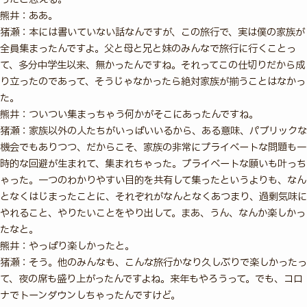
熊井：ああ。
猪瀬：本には書いていない話なんですが、この旅行で、実は僕の家族が
全員集まったんですよ。父と母と兄と妹のみんなで旅行に行くことっ
て、多分中学生以来、無かったんですね。それってこの仕切りだから成
り立ったのであって、そうじゃなかったら絶対家族が揃うことはなかっ
た。
熊井：ついつい集まっちゃう何かがそこにあったんですね。
猪瀬：家族以外の人たちがいっぱいいるから、ある意味、パブリックな
機会でもありつつ、だからこそ、家族の非常にプライベートな問題も一
時的な回避が生まれて、集まれちゃった。プライベートな願いも叶っち
ゃった。一つのわかりやすい目的を共有して集ったというよりも、なん
となくはじまったことに、それぞれがなんとなくあつまり、過剰気味に
やれること、やりたいことをやり出して。まあ、うん、なんか楽しかっ
たなと。
熊井：やっぱり楽しかったと。
猪瀬：そう。他のみんなも、こんな旅行かなり久しぶりで楽しかったっ
て、夜の席も盛り上がったんですよね。来年もやろうって。でも、コロ
ナでトーンダウンしちゃったんですけど。