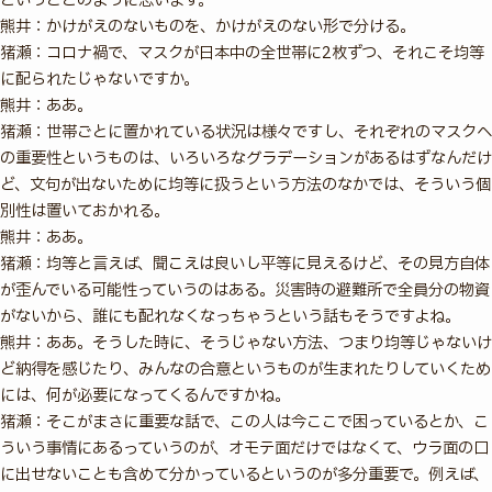
ということのように思います。
熊井：かけがえのないものを、かけがえのない形で分ける。
猪瀬：コロナ禍で、マスクが日本中の全世帯に2枚ずつ、それこそ均等
に配られたじゃないですか。
熊井：ああ。
猪瀬：世帯ごとに置かれている状況は様々ですし、それぞれのマスクへ
の重要性というものは、いろいろなグラデーションがあるはずなんだけ
ど、文句が出ないために均等に扱うという方法のなかでは、そういう個
別性は置いておかれる。
熊井：ああ。
猪瀬：均等と言えば、聞こえは良いし平等に見えるけど、その見方自体
が歪んでいる可能性っていうのはある。災害時の避難所で全員分の物資
がないから、誰にも配れなくなっちゃうという話もそうですよね。
熊井：ああ。そうした時に、そうじゃない方法、つまり均等じゃないけ
ど納得を感じたり、みんなの合意というものが生まれたりしていくため
には、何が必要になってくるんですかね。
猪瀬：そこがまさに重要な話で、この人は今ここで困っているとか、こ
ういう事情にあるっていうのが、オモテ面だけではなくて、ウラ面の口
に出せないことも含めて分かっているというのが多分重要で。例えば、