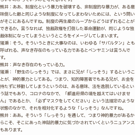
熊井：ああ、制度化という暴力を破壊する、非制度的な暴力が、ある意
味倒した敵と同じような制度になってしまわないためには、という問い
がそこにあるんですね。制度の再生産のループからどうはずれることが
できるか。言うなれば、独裁政権を打倒した革命運動が、同じような独
裁体制になってしまうというところをイメージしてしまいます。
猪瀬：そう。そういうときに大事なのは、いわゆる「サバルタン」とも
呼ばれる、声なき存在のもっている力であるとベンヤミンは言うんで
す。
熊井：声なき存在のもっている力。
猪瀬：「野生のしっそう」では、まさに兄が「しっそう」するというこ
とが、神的暴力としてある。つまり、知的障害者でもある兄が、お金を
持たずに移動してしまうというのは、ある意味、法を逸脱しているとい
う話でもあり、コロナのなかで、「都道府県の境を越えてはいけませ
ん」であるとか、「必ずマスクをしてください」という法措定のような
状態のなかで、それを相対化するような「しっそう」なんですね。
熊井：ああ。そういう「しっそう」を通して、つまり神的暴力があるか
らこそ、そこにあった神話的暴力に気づかされていくというニュアンス
もあります。