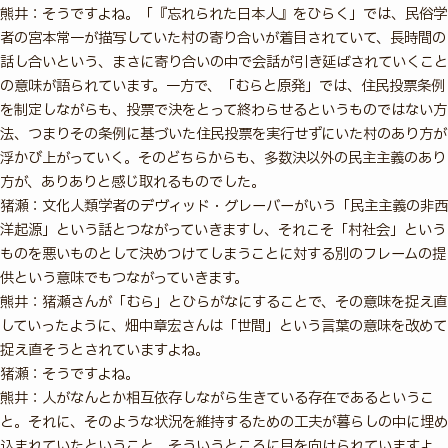
熊井：そうですよね。「『忘れられた日本人』をひらく」では、民俗学
者の宮本常一が描写していた村の寄り合いが着目されていて、長時間の
話し合いという、まさに寄り合いの中で会話が引き延ばされていくこと
の意味が語られています。一方で、「むらと原発」では、住民投票条例
を制定しながらも、投票で決をとって終わらせるというものではない方
法、つまりその条例に基づいた住民投票を実行せずにいた村のあり方が
浮かび上がっていく。そのどちらからも、多数決以外の民主主義のあり
方が、ありありと感じ取れるものでした。
猪瀬：文化人類学者のデヴィッド・グレーバーがいう「民主主義の非西
洋起源」という話とつながっていきますし、それこそ「村社会」という
ものを悪いものとして決めつけてしまうことに対する別のフレームの提
供という意味でもつながっていきます。
熊井：猪瀬さんが「むら」とひらがなにすることで、その意味を捉え直
していったように、畑中章宏さんは「世間」という言葉の意味を改めて
捉え直そうとされていますよね。
猪瀬：そうですよね。
熊井：人がなんとか相互依存しながら生きている存在であるというこ
と。それに、そのような状況を維持するための工夫が暮らしの中に埋め
込まれていたということ。そういうところに目を向けられていますよ