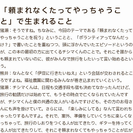
「頼まれなくたってやっちゃうこ
と」で生まれること
猪瀬：そうですね。ちなみに、今回のテーマである「頼まれなくたって
やっちゃうことを祝う」ということと、「ボランティアってなんだっ
け？」で書いたことを重ねつつ、頭に浮かんでいたエピソードというの
が、この本の最初の方に出てくるチシマくんのことで。それこそ誰から
も頼まれていないのに、彼がみんなで旅行をしたいって言い始めるとい
う。
熊井：なんとなく「伊豆に行きたいねえ」という会話が交わされるとこ
ろですよね。福祉農園に関わるみんなが巻き込まれていくという。
猪瀬：チシマくんは、日程も交通手段も宿も決めてなかったんだけど、
旅行の勧誘だけは始めてて、もうその時点で亡くなられていたんです
が、チシマくんと僕の共通の友人がいるんですけども、その方のお母さ
んにも声を掛けていて。さらには、「楽しみにしてる」なんて言われち
ゃったりするんですよ。それで、案外、準備をしていくうちに楽しくな
っちゃって、旅行のしおりをつくる人が出てきたり、ギターを持ってく
る人が出てきたりして、それこそ頼まれなくてもやっちゃうことが広が