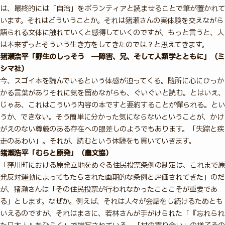
は、最終的には「自治」をボランティアと読ませることで筆が置かれて
います。それはどういうことか。それは猪瀬さんの実体験を交えながら
語られる文体に触れていくと感得していくのですが、もっと言うと、人
は本来ずっとそういう生き方をしてきたのでは？と思えてきます。
猪瀬浩平「野生のしっそう ―障害、兄、そして人類学とともに」（ミ
シマ社）
今、スゴイ本を読んでいるという体感が迫ってくる。随所に心にひっか
かる言葉がありそれに気を留めながらも、ぐいぐいと読む。とはいえ、
じゃあ、これはこういう内容の本ですと要約することが憚られる。とい
うか、できない。そう簡単に分かった気にならないということが、かけ
がえのない尊厳のある存在への眼差しのようでもあります。「失踪と疾
走のあわい」。それが、読むという体験をも貫いていきます。
猪瀬浩平「むらと原発」（農文協）
「窪川町における原発立地をめぐる住民投票条例の制定は、これまで原
発反対運動によってもたらされた画期的な条例と評価されてきた」のだ
が、猪瀬さんは「その住民投票が行われなかったことこそが重要であ
る」とします。なぜか。例えば、それは人々が会話をし続けるためとも
いえるのですが、それはまさに、若林さんが手がけられた「『忘れられ