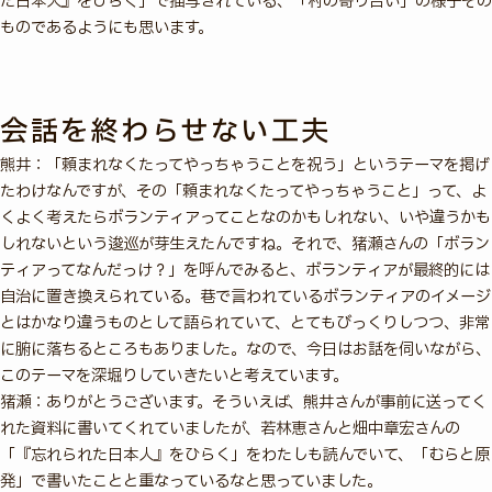
た日本人』をひらく」で描写されている、「村の寄り合い」の様子その
ものであるようにも思います。
会話を終わらせない工夫
熊井：「頼まれなくたってやっちゃうことを祝う」というテーマを掲げ
たわけなんですが、その「頼まれなくたってやっちゃうこと」って、よ
くよく考えたらボランティアってことなのかもしれない、いや違うかも
しれないという逡巡が芽生えたんですね。それで、猪瀬さんの「ボラン
ティアってなんだっけ？」を呼んでみると、ボランティアが最終的には
自治に置き換えられている。巷で言われているボランティアのイメージ
とはかなり違うものとして語られていて、とてもびっくりしつつ、非常
に腑に落ちるところもありました。なので、今日はお話を伺いながら、
このテーマを深堀りしていきたいと考えています。
猪瀬：ありがとうございます。そういえば、熊井さんが事前に送ってく
れた資料に書いてくれていましたが、若林恵さんと畑中章宏さんの
「『忘れられた日本人』をひらく」をわたしも読んでいて、「むらと原
発」で書いたことと重なっているなと思っていました。