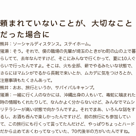
頼まれていないことが、大切なこと
だった場合に
熊井：ソーシャルディスタンス。ステイホーム。
猪瀬：そう。それで、僕の職場の先輩が埼玉のときがわ町の山の上で暮
らしてて、去年なんですけど、そこにみんなで行くかって、夏に10人ぐ
らいで行ったんですよ。そこは、火も全部、薪でやるみたいな状態で、
さらにはマムシがでるから長靴で来いとか、ムカデに気をつけろとか、
注意事項もたくさんあって。
熊井：おお、旅行というか、サバイバルキャンプ。
猪瀬：一緒に行く人のなかには、沖縄出身の人もいて、毒蛇に噛まれた
時の情報もくれたりして、なんかよく分からないけど、みんなでマムシ
リテラシーが高い状態で向かうんですよ。それでまあ、いろんな話をす
るし、お酒も呑んで楽しかったんですけど、前の旅行にも参加してい
て、この旅行にも行くって言ってたんだけど、やっぱりちょっとハード
だから止めておくわってなっていた、70代後半の方がいたんですね。