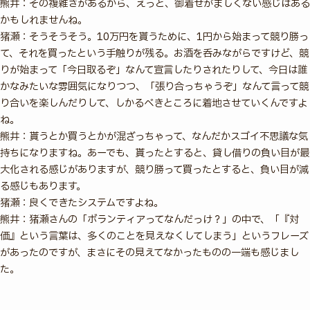
熊井：その複雑さがあるから、えっと、御着せがましくない感じはある
かもしれませんね。
猪瀬：そうそうそう。10万円を貰うために、1円から始まって競り勝っ
て、それを買ったという手触りが残る。お酒を呑みながらですけど、競
りが始まって「今日取るぞ」なんて宣言したりされたりして、今日は誰
かなみたいな雰囲気になりつつ、「張り合っちゃうぞ」なんて言って競
り合いを楽しんだりして、しかるべきところに着地させていくんですよ
ね。
熊井：貰うとか買うとかが混ざっちゃって、なんだかスゴイ不思議な気
持ちになりますね。あーでも、貰ったとすると、貸し借りの負い目が最
大化される感じがありますが、競り勝って買ったとすると、負い目が減
る感じもあります。
猪瀬：良くできたシステムですよね。
熊井：猪瀬さんの「ボランティアってなんだっけ？」の中で、「『対
価』という言葉は、多くのことを見えなくしてしまう」というフレーズ
があったのですが、まさにその見えてなかったものの一端も感じまし
た。