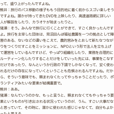
って、盛り上がったんですよね。
熊井：旅行のバス移動の様子ももう目的地に着く前からスゴい楽しそう
ですよね。誰かが持ってきたDVDを上映したり、高速道路網に詳しい
人が解説をしたり、カラオケが始まったりと。
猪瀬：そう。みんなで旅行に行くことができて、すごく良かったんです
よ。旅行を主宰した団体は、見沼田んぼ福祉農園を一つの拠点として障
害のある、ないなどの違いをこえて、農的営みをとおして新たなつなが
りをつくりだすことをミッションに、NPOという形で法人を立ち上げ
て運営をしているんですけど、やっぱり組織化したり、業務を合理的に
ルーティーン化したりすることだけをしていった先には、事業をこなす
だけであったり、なんというか行政の下請でしかなくなって、安く使わ
れるだけの存在になっていくということも危惧されるんですよね。だか
ら、そういう意味でも、頼まれなくたってやっちゃうことだったり、ボ
ランティアみたいな要素が結構重要で。
熊井：ああ。
猪瀬：なんていうのかな、もっと言うと、頼まれなくてもやっちゃう要
素というものが引き出される状況っていうのが、うん、すごい大事だな
と思っていて、その時に、誰かに使われた感じじゃなくて、自分もよか
ったと思える。