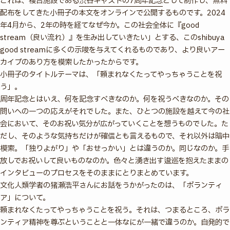
これは、複合施設である
渋谷キャストの7周年記念
として制作し、無料
配布をしてきた小冊子の本文をオンラインで公開するものです。2024
年4月から、2年の時を経てなぜ今か。この社会全体に『good
stream（良い流れ）』を生み出していきたい」とする、このshibuya
good streamに多くの示唆を与えてくれるものであり、より良いアー
カイブのあり方を模索したかったからです。
小冊子のタイトルテーマは、「頼まれなくたってやっちゃうことを祝
う」。
周年記念とはいえ、何を記念すべきなのか。何を祝うべきなのか。その
問いへの一つの応えがそれでした。また、ひとつの施設を越えて今の社
会において、そのお祝い気分が広がっていくことを想うものでした。た
だし、そのような気持ちだけが確信とも言えるもので、それ以外は暗中
模索。「独りよがり」や「おせっかい」とは違うのか。同じなのか。手
放しでお祝いして良いものなのか。色々と湧き出す逡巡を抱えたままの
インタビューのプロセスをそのままにとりまとめています。
文化人類学者の猪瀬浩平さんにお話をうかがったのは、「ボランティ
ア」について。
頼まれなくたってやっちゃうことを祝う。それは、つまるところ、ボラ
ンティア精神を尊ぶということと一体なにが一緒で違うのか。自発的で