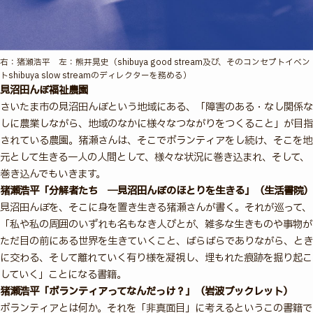
右：猪瀬浩平 左：熊井晃史（shibuya good stream及び、そのコンセプトイベン
トshibuya slow streamのディレクターを務める）
見沼田んぼ福祉農園
さいたま市の見沼田んぼという地域にある、「障害のある・なし関係な
しに農業しながら、地域のなかに様々なつながりをつくること」が目指
されている農園。猪瀬さんは、そこでボランティアをし続け、そこを地
元として生きる一人の人間として、様々な状況に巻き込まれ、そして、
巻き込んでもいきます。
猪瀬浩平「分解者たち ―見沼田んぼのほとりを生きる」（生活書院）
見沼田んぼを、そこに身を置き生きる猪瀬さんが書く。それが巡って、
「私や私の周囲のいずれも名もなき人びとが、雑多な生きものや事物が
ただ目の前にある世界を生きていくこと、ばらばらでありながら、とき
に交わる、そして離れていく有り様を凝視し、埋もれた痕跡を掘り起こ
していく」ことになる書籍。
猪瀬浩平「ボランティアってなんだっけ？」（岩波ブックレット）
ボランティアとは何か。それを「非真面目」に考えるというこの書籍で