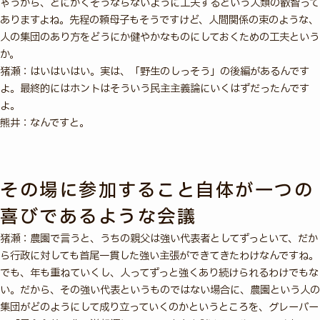
ゃうから、とにかくそうならないように工夫するという人類の叡智って
ありますよね。先程の頼母子もそうですけど、人間関係の束のような、
人の集団のあり方をどうにか健やかなものにしておくための工夫という
か。
猪瀬：はいはいはい。実は、「野生のしっそう」の後編があるんです
よ。最終的にはホントはそういう民主主義論にいくはずだったんです
よ。
熊井：なんですと。
その場に参加すること自体が一つの
喜びであるような会議
猪瀬：農園で言うと、うちの親父は強い代表者としてずっといて、だか
ら行政に対しても首尾一貫した強い主張ができてきたわけなんですね。
でも、年も重ねていくし、人ってずっと強くあり続けられるわけでもな
い。だから、その強い代表というものではない場合に、農園という人の
集団がどのようにして成り立っていくのかというところを、グレーバー