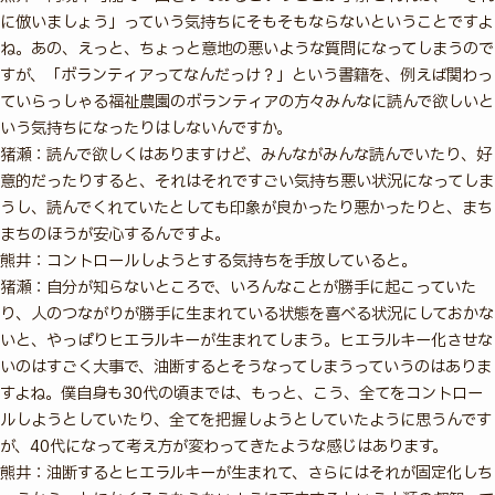
に倣いましょう」っていう気持ちにそもそもならないということですよ
ね。あの、えっと、ちょっと意地の悪いような質問になってしまうので
すが、「ボランティアってなんだっけ？」という書籍を、例えば関わっ
ていらっしゃる福祉農園のボランティアの方々みんなに読んで欲しいと
いう気持ちになったりはしないんですか。
猪瀬：読んで欲しくはありますけど、みんながみんな読んでいたり、好
意的だったりすると、それはそれですごい気持ち悪い状況になってしま
うし、読んでくれていたとしても印象が良かったり悪かったりと、まち
まちのほうが安心するんですよ。
熊井：コントロールしようとする気持ちを手放していると。
猪瀬：自分が知らないところで、いろんなことが勝手に起こっていた
り、人のつながりが勝手に生まれている状態を喜べる状況にしておかな
いと、やっぱりヒエラルキーが生まれてしまう。ヒエラルキー化させな
いのはすごく大事で、油断するとそうなってしまうっていうのはありま
すよね。僕自身も30代の頃までは、もっと、こう、全てをコントロー
ルしようとしていたり、全てを把握しようとしていたように思うんです
が、40代になって考え方が変わってきたような感じはあります。
熊井：油断するとヒエラルキーが生まれて、さらにはそれが固定化しち