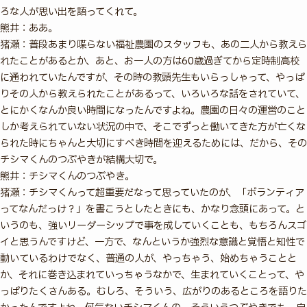
ろな人が思い出を語ってくれて。
熊井：ああ。
猪瀬：普段あまり喋らない福祉農園のスタッフも、あの二人から教えら
れたことがあるとか、あと、お一人の方は60歳過ぎてから定時制高校
に通われていたんですが、その時の教頭先生もいらっしゃって、やっぱ
りその人から教えられたことがあるって、いろいろな話をされていて、
とにかくなんか良い時間になったんですよね。農園の日々の運営のこと
しか考えられていない状況の中で、そこでずっと働いてきた方が亡くな
られた時にちゃんと大切にすべき時間を迎えるためには、だから、その
チシマくんのつぶやきが結構大切で。
熊井：チシマくんのつぶやき。
猪瀬：チシマくんって超重要だなって思っていたのが、「ボランティア
ってなんだっけ？」を書こうとしたときにも、かなり念頭にあって。と
いうのも、強いリーダーシップで事を成していくことも、もちろんスゴ
イと思うんですけど、一方で、なんというか強烈な意識と覚悟と知性で
動いているわけでなく、普通の人が、やっちゃう、始めちゃうことと
か、それに巻き込まれていっちゃうなかで、生まれていくことって、や
っぱりたくさんある。むしろ、そういう、広がりのあるところを語りた