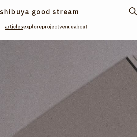
shibuya good stream
articles
explore
project
venue
about