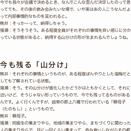
今でも我々が会議で決めるとき、なんでこんな歪んだ決定したのって思
ってても、その後の飲み会みたいな場で、いや実はあの人こうなんだよ
って内部事情的なものを言われると。
熊井：そっかーって、納得しちゃう。
猪瀬：そうそうそう。ある程度全員がそれぞれの事情を良い感じに分か
っている状態があると、納得する山分けの形が生まれるんでしょうね。
今も残る「山分け」
熊井：それぞれの事情というものが、ある程度ぼんやりとした塩梅だと
しても了解されている状態。
猪瀬：そう。その山分けが進化したかどうかはともかくとして、それに
近いけど、そうじゃない形っていうもので、今でも残ってるものがある
んです。よく行くんですが、岐阜の郡上八幡で行われている「頼母子
（たのもし）」というもので。
熊井：頼母子。
猪瀬：同級生の集まりやら、地域の集まりやら、まちづくりに関わった
人の集まりやらで、月に一回くらい集まって、呑み食いしながらその都