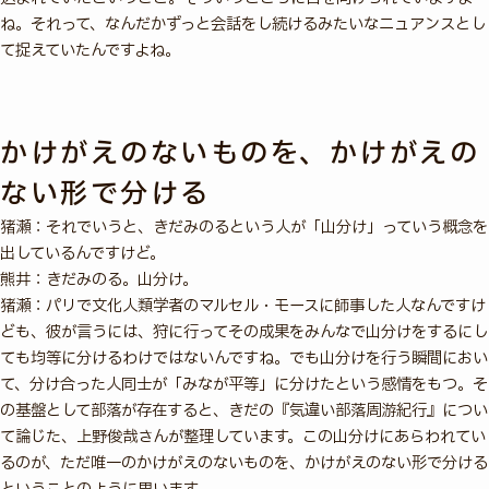
ね。それって、なんだかずっと会話をし続けるみたいなニュアンスとし
て捉えていたんですよね。
かけがえのないものを、かけがえの
ない形で分ける
猪瀬：それでいうと、きだみのるという人が「山分け」っていう概念を
出しているんですけど。
熊井：きだみのる。山分け。
猪瀬：パリで文化人類学者のマルセル・モースに師事した人なんですけ
ども、彼が言うには、狩に行ってその成果をみんなで山分けをするにし
ても均等に分けるわけではないんですね。でも山分けを行う瞬間におい
て、分け合った人同士が「みなが平等」に分けたという感情をもつ。そ
の基盤として部落が存在すると、きだの『気違い部落周游紀行』につい
て論じた、上野俊哉さんが整理しています。この山分けにあらわれてい
るのが、ただ唯一のかけがえのないものを、かけがえのない形で分ける