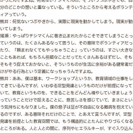
かったんですよね。何気ないチシマくんの、そういうつぶやきでも、自
分のどこかの想いと重なっている。そういうところから考えるボランテ
ィアっていう。
熊井：何気ないつぶやきから、実際に現実を動かしてしまう。現実が動
いてしまう。
猪瀬：やっぱりチシマくんに巻き込まれたからこそできてしまうことっ
ていうのは、たくさんあるなって思うし、その意味でボランティアだっ
たり、「頼まれなくてもやっちゃうこと」っていうのは、すごい大きな
こともあれば、もちろん些細なことだってたくさんあるはずだし、そも
そもそう捉えておかないと、そういうものが生活に余裕がある健常者だ
けがやる行為という定義になっちゃうんですよね。
熊井：ああ、僕は基本、ワークショップというか、教育領域の仕事をし
てきているんですが、いわゆる定型発達というものだけが前提になって
いて、教育というものを、できることをどんどん増やしていきましょう
っていうことだけで捉えることに、息苦しさを感じていて、まさにとい
う気持ちにもなりました。僕の息子は足が不自由になる難病を抱えてい
るのですが、ある意味それだけのことで、とあえて言うんですが、定型
発達を前提とした教育空間では、もう構造的にとたんにやりづらくなる
ところがある。人と人との間に、序列やヒエラルキーが、すぐ入り込ん