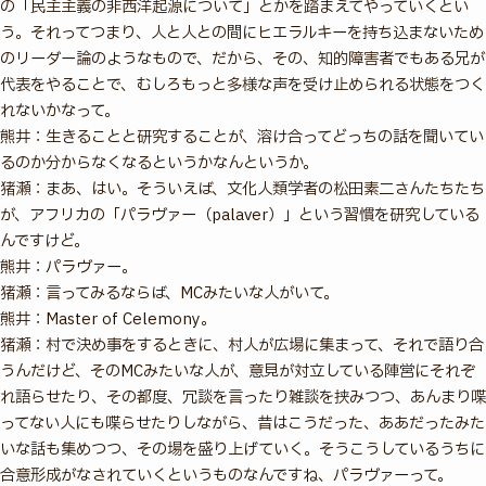
の「民主主義の非西洋起源について」とかを踏まえてやっていくとい
う。それってつまり、人と人との間にヒエラルキーを持ち込まないため
のリーダー論のようなもので、だから、その、知的障害者でもある兄が
代表をやることで、むしろもっと多様な声を受け止められる状態をつく
れないかなって。
熊井：生きることと研究することが、溶け合ってどっちの話を聞いてい
るのか分からなくなるというかなんというか。
猪瀬：まあ、はい。そういえば、文化人類学者の松田素二さんたちたち
が、アフリカの「パラヴァー（palaver）」という習慣を研究している
んですけど。
熊井：パラヴァー。
猪瀬：言ってみるならば、MCみたいな人がいて。
熊井：Master of Celemony。
猪瀬：村で決め事をするときに、村人が広場に集まって、それで語り合
うんだけど、そのMCみたいな人が、意見が対立している陣営にそれぞ
れ語らせたり、その都度、冗談を言ったり雑談を挟みつつ、あんまり喋
ってない人にも喋らせたりしながら、昔はこうだった、ああだったみた
いな話も集めつつ、その場を盛り上げていく。そうこうしているうちに
合意形成がなされていくというものなんですね、パラヴァーって。