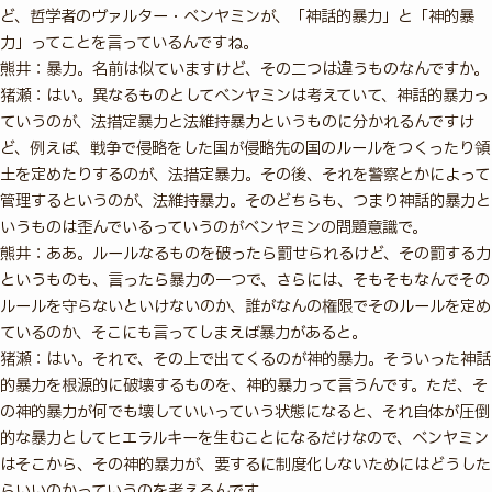
ど、哲学者のヴァルター・ベンヤミンが、「神話的暴力」と「神的暴
力」ってことを言っているんですね。
熊井：暴力。名前は似ていますけど、その二つは違うものなんですか。
猪瀬：はい。異なるものとしてベンヤミンは考えていて、神話的暴力っ
ていうのが、法措定暴力と法維持暴力というものに分かれるんですけ
ど、例えば、戦争で侵略をした国が侵略先の国のルールをつくったり領
土を定めたりするのが、法措定暴力。その後、それを警察とかによって
管理するというのが、法維持暴力。そのどちらも、つまり神話的暴力と
いうものは歪んでいるっていうのがベンヤミンの問題意識で。
熊井：ああ。ルールなるものを破ったら罰せられるけど、その罰する力
というものも、言ったら暴力の一つで、さらには、そもそもなんでその
ルールを守らないといけないのか、誰がなんの権限でそのルールを定め
ているのか、そこにも言ってしまえば暴力があると。
猪瀬：はい。それで、その上で出てくるのが神的暴力。そういった神話
的暴力を根源的に破壊するものを、神的暴力って言うんです。ただ、そ
の神的暴力が何でも壊していいっていう状態になると、それ自体が圧倒
的な暴力としてヒエラルキーを生むことになるだけなので、ベンヤミン
はそこから、その神的暴力が、要するに制度化しないためにはどうした
らいいのかっていうのを考えるんです。