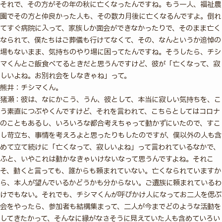
それで、その方がその年の秋に亡くなったんですね。もう一人、福祉農
園でその方と仲良かった人も、その数カ月後に亡くなるんですよ。倒れ
てすぐ病院に入って、家族しか面会ができなかったりで、そのまま亡く
なられて、僕たちはご葬儀も行けてなくて、その、なんというか追悼の
場もないまま、気持ちのやり場に困ってたんですね。そうしたら、チシ
マくんとご飯食べてるときだと思うんですけど、彼が「亡くなって、寂
しいよね。お別れ会をしなきゃね」って。
熊井：チシマくん。
猪瀬：彼は、なにかこう、うん、彼として、本当に寂しい気持ちを、こ
う素直につぶやくんですけど、それを言われて、こちらとしてはコロナ
のこともあるし、いろいろな都合考えちゃって動かずにいたので、すこ
し苛立ち、事情を考えろよと思ったりもしたのですが、僕以外の人も含
めて立て続けに「亡くなって、寂しいよね」って言われているなかで、
ふと、いやこれは動かなきゃいけないなって思うんですよね。それこ
そ、動くと言っても、誰からも頼まれていない。亡くなられていますか
ら、本人が望んでいるかどうかも分からない。ご遺族に頼まれているわ
けでもない。それでも、チシマくんが呼びかけ人になってお二人を偲ぶ
会をやったら、参加者も結構集まって、二人が今までどのような活動を
してきたかって、そんなに縁がなさそうに見えていた人も含めていろい