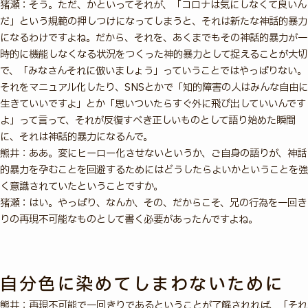
猪瀬：そう。ただ、かといってそれが、「コロナは気にしなくて良いん
だ」という規範の押しつけになってしまうと、それは新たな神話的暴力
になるわけですよね。だから、それを、あくまでもその神話的暴力が一
時的に機能しなくなる状況をつくった神的暴力として捉えることが大切
で、「みなさんそれに倣いましょう」っていうことではやっぱりない。
それをマニュアル化したり、SNSとかで「知的障害の人はみんな自由に
生きていいですよ」とか「思いついたらすぐ外に飛び出していいんです
よ」って言って、それが反復すべき正しいものとして語り始めた瞬間
に、それは神話的暴力になるんで。
熊井：ああ。変にヒーロー化させないというか、ご自身の語りが、神話
的暴力を孕むことを回避するためにはどうしたらよいかということを強
く意識されていたということですか。
猪瀬：はい。やっぱり、なんか、その、だからこそ、兄の行為を一回き
りの再現不可能なものとして書く必要があったんですよね。
自分色に染めてしまわないために
熊井：再現不可能で一回きりであるということが了解されれば、「それ