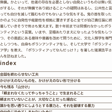
無償。かといって、他者の存在を必要としない自発というものは無い気
がするし、それが無償であり続けることへの疑問はあるし、公共性と言
っても自分を滅して臨むものでもないような気もする。鬼の首を取った
かのように自発性や能動性を根拠に置きすぎると全てが自己責任論に終
着していきそうで怖さも覚えます。数十年前までは見慣れなかったボラ
ンティアという言葉。いまや、至極あたりまえになったような気もしつ
つ、その奥底にある意味や意義を改めて問うために、文化人類学を専門
としつつも、自身もボランアンティアをし、そして大学で「ボランティ
ア学」を教え、「ボランティアってなんだっけ？」を著した猪瀬浩平さ
んを訪ねました。
index
会話を終わらせない工夫
かけがえのないものを、かけがえのない形で分ける
今も残る「山分け」
「頼まれなくたってやっちゃうこと」で生まれること
頼まれていないことが、大切なことだった場合に
誰かを思い通りにしようとする暴力と、それを破壊する暴力