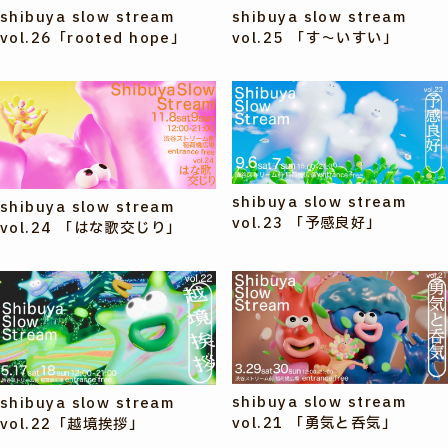
shibuya slow stream
shibuya slow stream
vol.26「rooted hope」
vol.25 「す〜いすい」
shibuya slow stream
shibuya slow stream
vol.23 「予感良好」
vol.24 「はな歌交じり」
shibuya slow stream
shibuya slow stream
vol.21 「勇気と呑気」
vol.22「越境挨拶」