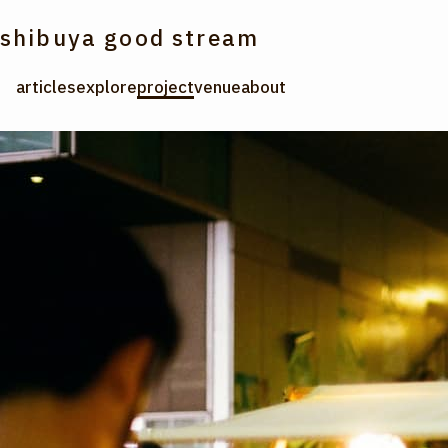
shibuya good stream
articles
explore
project
venue
about